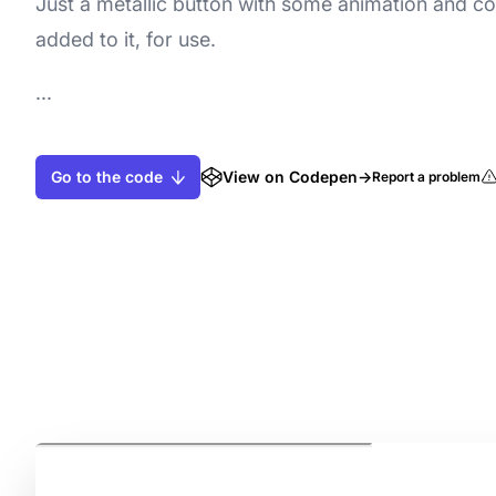
Just a metallic button with some animation and c
added to it, for use.
...
Go to the code
View on Codepen
→
Report a problem