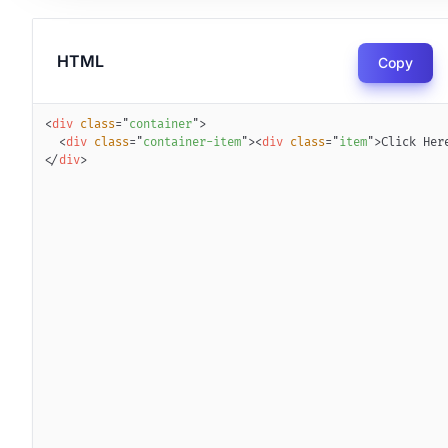
HTML
Copy
<
div
class
=
"
container
"
>
<
div
class
=
"
container-item
"
>
<
div
class
=
"
item
"
>
Click Her
</
div
>