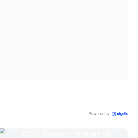
Powered by
ans-serif
,
"Apple Color Emoji"
,
"Segoe UI Emoji"
,
"Segoe UI Symb