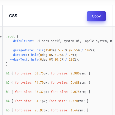
CSS
Copy
e
</
div
:root
>
</
div
{
>
--defaultFont
:
 ui-sans-serif
,
 system-ui
,
 -apple-system
,
 Bl
--garageWhite
:
hsla
(
150
deg
5.26
%
92.55
%
/
100
%
)
;
--darkText
:
hsla
(
0
deg
0
%
0.78
%
/
75
%
)
;
--darkText
:
hsla
(
0
deg
0
%
30.2
%
/
100
%
)
;
}
h1
{
font-size
:
53.75
px
;
font-size
:
2.986
rem
;
}
h2
{
font-size
:
44.79
px
;
font-size
:
2.488
rem
;
}
h3
{
font-size
:
37.32
px
;
font-size
:
2.074
rem
;
}
h4
{
font-size
:
31.1
px
;
font-size
:
1.728
rem
;
}
h5
{
font-size
:
25.92
px
;
font-size
:
1.44
rem
;
}