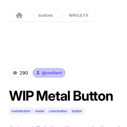
buttons
WNVJLYX
Home
290
@
cmillard
WIP Metal Button
metalbutton
metal
colorbutton
button