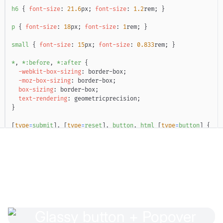
h6
{
font-size
:
21.6
px
;
font-size
:
1.2
rem
;
}
p
{
font-size
:
18
px
;
font-size
:
1
rem
;
}
small
{
font-size
:
15
px
;
font-size
:
0.833
rem
;
}
*
,
 *
:before
,
 *
:after
{
-webkit-box-sizing
:
 border-box
;
-moz-box-sizing
:
 border-box
;
box-sizing
:
 border-box
;
text-rendering
:
 geometricprecision
;
}
[
type
=
submit
]
,
[
type
=
reset
]
,
 button
,
 html 
[
type
=
button
]
{
-webkit-appearance
:
 button
;
text-transform
:
 none
;
}
html
,
 body
{
margin
:
0
;
width
:
100
%
;
height
:
100
%
;
font-family
:
var
(
--defaultFont
)
;
font-family
:
 ui-sans-serif
,
 system-ui
,
 SF Pro
,
 Segoe UI
,
 s