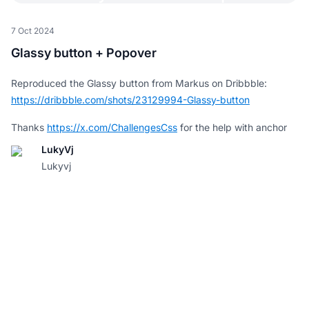
font-family
:
 system-ui
,
 sans-serif
;
font-weight
:
300
;
font-size
:
18
px
;
7 Oct 2024
Glassy button + Popover
line-height
:
1.6
;
letter-spacing
:
0.016
em
;
}
Reproduced the Glassy button from Markus on Dribbble:
https://dribbble.com/shots/23129994-Glassy-button
body
{
position
:
 relative
;
width
:
100
vw
;
Thanks
https://x.com/ChallengesCss
for the help with anchor
height
:
100
vh
;
positioning
LukyVj
text-rendering
:
 geometricprecision
;
color
:
var
(
--garageWhite
)
;
Lukyvj
color
:
rgb
(
48
,
42
,
44
)
;
display
:
 grid
;
place-items
:
 center
;
transition
:
 all 
40
ms
 linear
;
overflow-x
:
 hidden
;
background
:
hsla
(
228
deg
,
12.2
%
,
8.04
%
,
1
)
;
background-color
:
hsla
(
210
deg
,
30
%
,
8
%
,
1
)
;
}